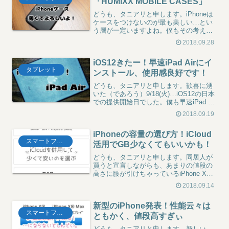
「HUMIXX MOBILE CASES」
どうも、タニアリと申します。iPhoneは
ケースをつけないのが最も美しい…とい
う層が一定いますよね。僕もその考えを
支持したい、したいのですが、ケースを
2018.09.28
つけずに使うにはiPhoneは大きく、そし
て薄くなりすぎてしまったように思うの
iOS12きたー！早速iPad Airにイ
です。大きく...
タブレット
ンストール、使用感良好です！
どうも、タニアリと申します。歓喜に湧
いた（であろう）9/18(火)…iOS12の日本
での提供開始日でした。僕も早速iPad AIr
へダウンロード、インストールを行って
2018.09.19
復活のその時を楽しみにしておりまし
た。人は復活すると神と崇められる…。
iPhoneの容量の選び方！iCloud
つま...
スマートフォン
活用でGB少なくてもいいかも！
どうも、タニアリと申します。同居人が
買うと宣言しながらも、あまりの値段の
高さに腰が引けちゃっているiPhone XS
Max。もう今使っているのが限界なら買
2018.09.14
うしかないのでビクビクしていても仕方
ないとは思うんですが、容量はどうしよ
新型のiPhone発表！性能云々は
う…と相談さ...
スマートフォン
ともかく、値段高すぎぃ
どうも、タニアリと申します。新しい