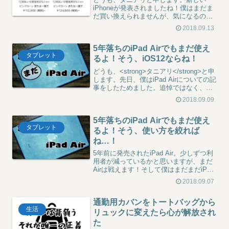
iPhoneが発表されましたね！僕はまだま
だ買い換えられませんが、気になるのは
iPhone XRですかね。やっぱりカラフル
2018.09.13
なのはかわいいですし、何より他と比べ
てお安いです。…いや、そうじゃない、
5年落ちのiPad Airでもまだ使え
他が高すぎる...
タブレット
るよ！そう、iOS12ならね！
どうも、<strong>タニアリ</strong>と申
します。先日、僕はiPad Airについての記
事をしたためました。追悼ではなく、こ
れから先も共に戦い抜くため、己を鼓舞
2018.09.09
するために書いたもの…。所々「Pro欲し
いけどね」という無意識下の願...
5年落ちのiPad Airでもまだ使え
タブレット
るよ！そう、使い方を絞れば
ね…！
5年前に発売されたiPad Air。少しずつ利
用者が減っているかと思いますが、まだ
Airは戦えます！そして僕はまだまだiPad
Airで戦ってます！という、誰かに勇気を
2018.09.07
与えたい記事です。
通勤用カバンをトートバッグから
生活
リュックに変えたら心が解放され
た