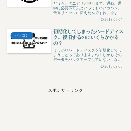
どうも、タニアリと申します。通勤、通
学に必要不可欠といってもいいカバン、
最近リュックに変えたんですね。今まで
はトートバッグレベルに持ち手の長い、
2018.09.04
普通のビジネスバッグ（しかも元上司の
お古）を使っていたのですが、もうボロ
初期化してしまったハードディス
ボロになってきたので流石...
パソコン
ク。復旧するのにいくらかかる
の？
うっかりハードディスクを初期化してし
まうことってありますよね！しかもその
データをバックアップしていない、なん
てしょっちゅうですよね！そんな訳ある
2018.09.03
かい、と業者に復旧依頼したらどの程度
かかるのかを綴ってます。
スポンサーリンク