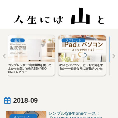
ット
タブレット
タブレット
ソコン、どっちで何をす
iPadを買うなら最初は無印を選
iPad で Gemini API 
分なりに決着がついた
べ。miniに手を出していい人、出
Manus にスプレッドシ
してはいけない人
た話。AI を持ち歩く生
2018-09
シンプルなiPhoneケース！
スマートフォン