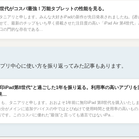
d第8世代がコスパ最強！万能タブレットの性能を見る。
タニアリと申します。みんな大好きiPadの新作が先日発表されましたね。(遅い)i
せて、最新のチップをいち早く搭載させた注目度の高い「iPad Air 第4世代
口の門的な存在である...
アプリ中心に使い方を振り返ってみた記事もあります。
無印iPad第8世代"と過ごした1年を振り返る。利用率の高いアプリ
果…
うも、タニアリと申します。おおよそ1年前に無印iPad 第8世代を購入いたし
自分がメインに追加デバイスの中ではとびぬけて使用時間と使用率の高いもの
です。このコスパに優れた”最強”と言っても過言ではないiPa...