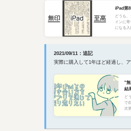
iPa
どうも、
インに寄
になる入
2021/09/11：追記
実際に購入して1年ほど経過し、
"
結
ど
で
次第