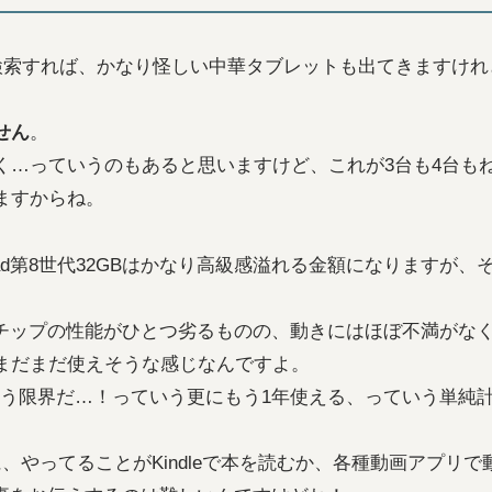
に検索すれば、かなり怪しい中華タブレットも出てきますけ
せん
。
…っていうのもあると思いますけど、これが3台も4台もね
ますからね。
ad第8世代32GBはかなり高級感溢れる金額になりますが
りチップの性能がひとつ劣るものの、動きにはほぼ不満がなく、今
まだまだ使えそうな感じなんですよ。
 Xがもう限界だ…！っていう更にもう1年使える、っていう単純
、やってることがKindleで本を読むか、各種動画アプリ