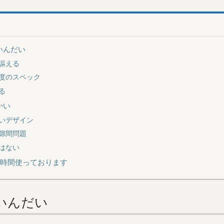
いんだい
謳える
度のスペック
る
かい
いデザイン
隙間問題
はない
5時間使っております
いんだい