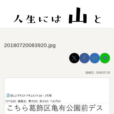
20180720083920.jpg
2018.07.20