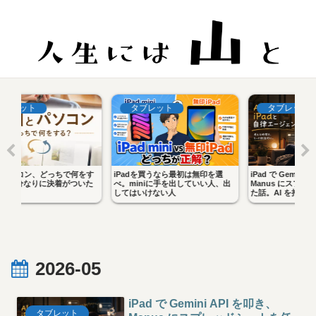
タブレット
タブレット
をす
iPadを買うなら最初は無印を選
iPad で Gemini API を叩き、
iP
いた
べ。miniに手を出していい人、出
Manus にスプレッドシートを任せ
話
してはいけない人
た話。AI を持ち歩く生活の入り口
新
2026-05
iPad で Gemini API を叩き、
タブレット