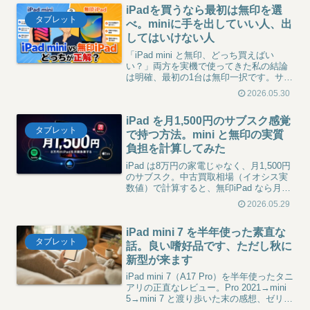
iPadを買うなら最初は無印を選
タブレット
べ。miniに手を出していい人、出
してはいけない人
「iPad mini と無印、どっち買えばい
い？」両方を実機で使ってきた私の結論
は明確、最初の1台は無印一択です。サイ
ズ感・用途・ライフスタイル別に、mini
2026.05.30
に手を出していい人と出してはいけない
人を本音で書きました。
iPad を月1,500円のサブスク感覚
タブレット
で持つ方法。mini と無印の実質
負担を計算してみた
iPad は8万円の家電じゃなく、月1,500円
のサブスク。中古買取相場（イオシス実
数値）で計算すると、無印iPad なら月
¥890、mini 7 でも月¥1,408。3年使った
2026.05.29
私の売却体験、査定維持の3点セット、容
量はケチっていい理由、Apple Trade In
iPad mini 7 を半年使った素直な
と中古買取店の比較まで、リセール戦略
タブレット
を全部書きました。
話。良い嗜好品です、ただし秋に
新型が来ます
iPad mini 7（A17 Pro）を半年使ったタニ
アリの正直なレビュー。Pro 2021→mini
5→mini 7 と渡り歩いた末の感想、ゼリー
スクロールや Apple Pencil 問題への現実