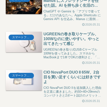
Manus にスプレッドシートを任
せた話。AI を持ち歩く生活の入
り口
ChatGPT や Gemini を「アプリで使って
る」だけのあなたへ。Apple Shortcuts に
Gemini API を仕込み、Manus に面倒を
投げる私の1年。普通の暮らしで AI を持
2026.05.31
ち歩く現実、コストとセキュリティの限
界も含めて、正直に書きました。
UGREENの巻き取りケーブル、
スマートフォン
100Wなのに使いやすい。やっと
出てきたって感じ
UGREENの巻き取り式USB-Cケーブル
100Wを使ってみました。スマホから
MacBookまで1本でOKの便利さと、「で
かい」という正直な欠点、データ転送・
2026.05.31
映像出力非対応の注意点まで書きます。
CIO NovaPort DUO II 65W、2台
スマートフォン
目を買い足すくらいには好きです
よ
CIO NovaPort DUO IIを追加購入した理由
を正直に書きました。約50×40×29mmの
コンパクトさと2ポート設計のメリット、
PC充電時の発熱という正直な欠点まで。
2026.05.31