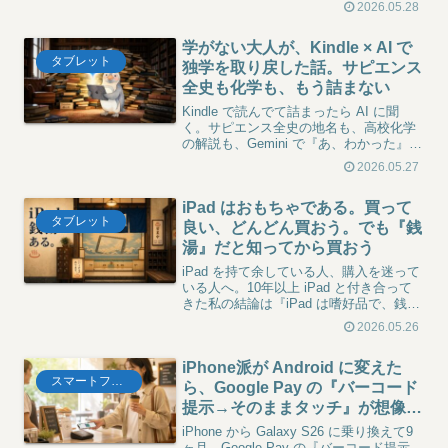
2026.05.28
派回答、mini 5 比較、そして2026年秋に
出るらしい mini 8 を踏まえた『今買うべ
学がない大人が、Kindle × AI で
きか』判断まで。嗜好品としては良いで
タブレット
す、ただし。
独学を取り戻した話。サピエンス
全史も化学も、もう詰まない
Kindle で読んでて詰まったら AI に聞
く。サピエンス全史の地名も、高校化学
の解説も、Gemini で『あ、わかった』に
変わりました。学がない大人ほど効く、
2026.05.27
隙間時間で続ける独学術。iPad は必須じ
ゃない、でも布団とトイレで継続できる
iPad はおもちゃである。買って
のが強みです。
タブレット
良い、どんどん買おう。でも『銭
湯』だと知ってから買おう
iPad を持て余している人、購入を迷って
いる人へ。10年以上 iPad と付き合って
きた私の結論は『iPad は嗜好品で、銭湯
で、おもちゃである』。クリエイティブ
2026.05.26
に使う必要はなく、ごろ寝端末として遊
び尽くせばいい。Apple 製品をお風呂に
iPhone派が Android に変えた
例えて、iPad の本質を 1 万字で書き切り
スマートフォン
ました。
ら、Google Pay の『バーコード
提示→そのままタッチ』が想像以
上に快感だった話【楽天カード派
iPhone から Galaxy S26 に乗り換えて9
は要設定】
ヶ月、Google Pay の『バーコード提示→