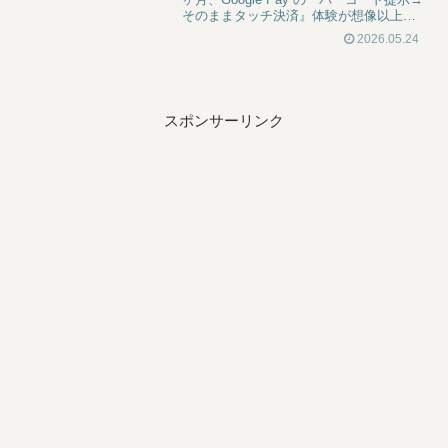
そのままタッチ決済』体験が想像以上に
快感でした。一方で楽天カードでタッチ
2026.05.24
決済するには楽天ペイ経由の設定が必要
だったり、Apple Pay の電子マネーチャ
ージ範囲には敵わなかったり。フラット
に比較した実体験を書きます。
スポンサーリンク