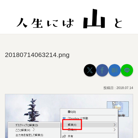
20180714063214.png
2018.07.14