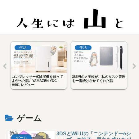
生活
生活
｜
コンプレッサー式除湿機を買って
385円のメモ帳が、私のタスク管理
iP
に
よかった話。YAMAZEN YDC-
を一番続けさせてくれた話
べ。
H601 レビュー
し
ゲーム
3DSとWii Uの「ニンテンドーeシ
ゲーム