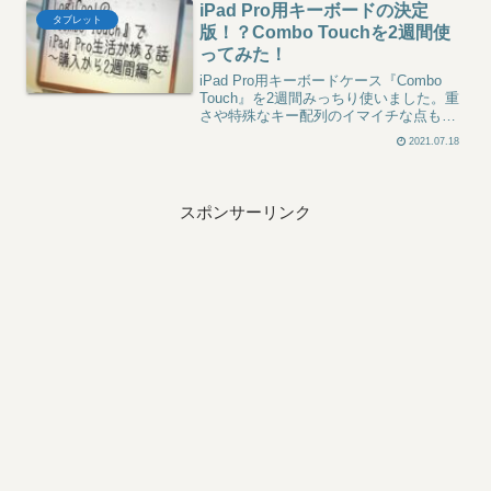
iPad Pro用キーボードの決定
きか』判断まで。嗜好品としては良いで
タブレット
す、ただし。
版！？Combo Touchを2週間使
ってみた！
iPad Pro用キーボードケース『Combo
Touch』を2週間みっちり使いました。重
さや特殊なキー配列のイマイチな点も正
直に書きつつ、トラックパッドの広さ・
2021.07.18
ショートカットキー列の便利さ・Magic
Keyboardとの違いまで。一体型ケースで
迷う人に、買う前に知ってほしい本音レ
ビューです。
スポンサーリンク