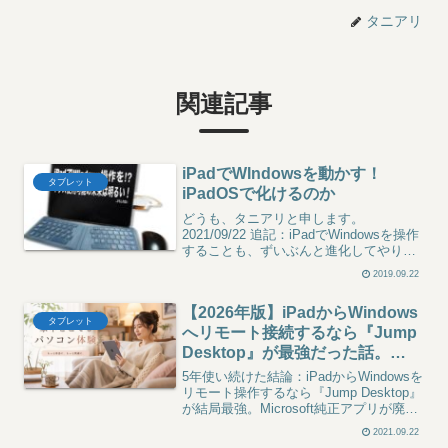
タニアリ
関連記事
iPadでWIndowsを動かす！
タブレット
iPadOSで化けるのか
どうも、タニアリと申します。
2021/09/22 追記：iPadでWindowsを操作
することも、ずいぶんと進化してやり易
くなったものです。きたる2019/9/25、つ
2019.09.22
いにiPadはタブレットの道を往く…！
(iPadOSの登場の意)今までは...
【2026年版】iPadからWindows
タブレット
へリモート接続するなら『Jump
Desktop』が最強だった話。
Home エディションでも使える方
5年使い続けた結論：iPadからWindowsを
法
リモート操作するなら『Jump Desktop』
が結局最強。Microsoft純正アプリが廃止
された2026年、しかも Windows 11
2021.09.22
Home エディションで詰んでいる人にこ