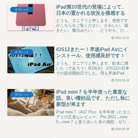
そ届けたい、有料アプリを選ぶ理由と私
iPad第10世代の登場によって、
の使い方を全部書きました。
タブレット
日本の置かれる状況を痛感する
どうも、タニアリと申します。突然です
がこちらをご覧ください。かわいい。描
きたい。魔法みたい。…どうやら、ひっ
そりとiPad無印の第10世代が発売される
2022.10.21
ようで、Joshinにて予約が始まったとい
うお知らせのようです。（ちなみにiPad
iOS12きたー！早速iPad Airにイ
Pro...
タブレット
ンストール、使用感良好です！
どうも、タニアリと申します。歓喜に湧
いた（であろう）9/18(火)…iOS12の日本
での提供開始日でした。僕も早速iPad AIr
へダウンロード、インストールを行って
2018.09.19
復活のその時を楽しみにしておりまし
た。人は復活すると神と崇められる…。
iPad mini 7 を半年使った素直な
つま...
タブレット
話。良い嗜好品です、ただし秋に
新型が来ます
iPad mini 7（A17 Pro）を半年使ったタニ
アリの正直なレビュー。Pro 2021→mini
5→mini 7 と渡り歩いた末の感想、ゼリー
スクロールや Apple Pencil 問題への現実
2026.05.28
派回答、mini 5 比較、そして2026年秋に
出るらしい mini 8 を踏まえた『今買うべ