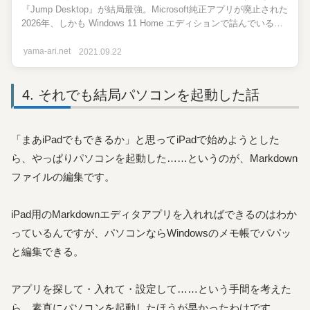
『Jump Desktop』が結局最強。Microsoft純正アプリが廃止された
2026年、しかも Windows 11 Home エディションで詰んでいる人
にこそ届けたい、有料アプリを選ぶ理由と私の使い方を全部書き
ました。
yama-ari.net
2021.09.22
それでも結局パソコンを起動した話
「まあiPadでもできるか」と思ってiPadで始めようとした
ら、やっぱりパソコンを起動した……というのが、Markdown
ファイルの編集です。
iPad用のMarkdownエディタアプリを入れればできるのはわか
っているんですが、パソコンならWindowsのメモ帳でパパッ
と編集できる。
アプリを探して・入れて・設定して……という手間を考えた
ら、素直にパソコンを起動したほうが早かったわけです。