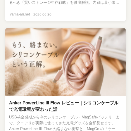
るべき「賢いストレージ生存戦略」を徹底解説。内蔵は最小限に
し、自作外付けやLinux、クラウドを使いこなすやりくり術を語り
ます。
yama-ari.net
2026.06.30
Anker PowerLine III Flow レビュー｜シリコンケーブル
で充電環境が変わった話
USB-A全盛期から今のシリコンケーブル・MagSafeバッテリーま
で、タニアリが実際に使ってきた充電グッズを全部見せます。
Anker PowerLine III Flow の絡まない衝撃と、MagGo の「ケーブ