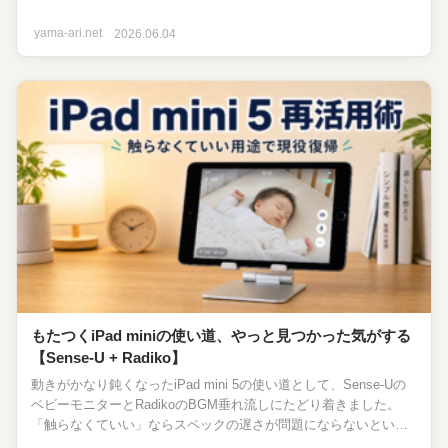
ルレスって便利だな」を正直にレビューします。
yama-ari.net
2026.06.04
もたつくiPad miniの使い道、やっと見つかった気がする
【Sense-U + Radiko】
動きがかなり鈍くなったiPad mini 5の使い道として、Sense-Uの
ベビーモニターとRadikoのBGM垂れ流しにたどり着きました。
「触らなくていい」ならスペックの遅さが問題にならないという
話。