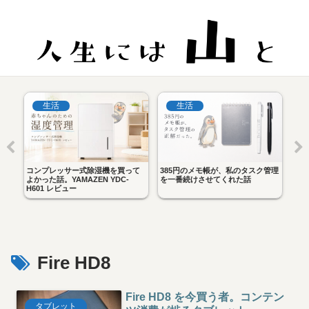
生活
生活
やっ
コンプレッサー式除湿機を買って
385円のメモ帳が、私のタスク管理
iP
U
よかった話。YAMAZEN YDC-
を一番続けさせてくれた話
べ。
H601 レビュー
し
Fire HD8
Fire HD8 を今買う者。コンテン
タブレット