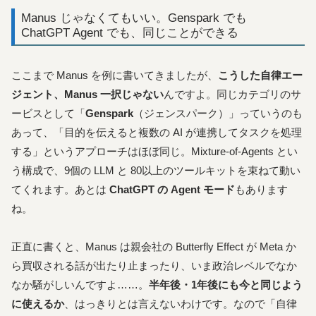
Manus じゃなくてもいい。Genspark でも
ChatGPT Agent でも、同じことができる
ここまで Manus を例に書いてきましたが、
こうした自律エー
ジェント、Manus 一択じゃない
んですよ。同じカテゴリのサ
ービスとして「
Genspark
（ジェンスパーク）」っていうのも
あって、「目的を伝えると複数の AI が連携してタスクを処理
する」というアプローチはほぼ同じ。Mixture-of-Agents とい
う構成で、9個の LLM と 80以上のツールキットを束ねて動い
てくれます。あとは
ChatGPT の Agent モード
もあります
ね。
正直に書くと、Manus は親会社の Butterfly Effect が Meta か
ら買収される話が出たり止まったり、いま政治レベルでなか
なか騒がしいんですよ……。
半年後・1年後にも今と同じよう
に使えるか
、はっきりとは言えないわけです。なので「自律