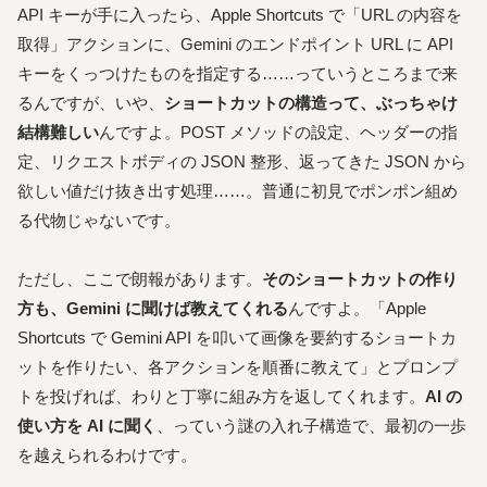
API キーが手に入ったら、Apple Shortcuts で「URL の内容を
取得」アクションに、Gemini のエンドポイント URL に API
キーをくっつけたものを指定する……っていうところまで来
るんですが、いや、
ショートカットの構造って、ぶっちゃけ
結構難しい
んですよ。POST メソッドの設定、ヘッダーの指
定、リクエストボディの JSON 整形、返ってきた JSON から
欲しい値だけ抜き出す処理……。普通に初見でポンポン組め
る代物じゃないです。
ただし、ここで朗報があります。
そのショートカットの作り
方も、Gemini に聞けば教えてくれる
んですよ。「Apple
Shortcuts で Gemini API を叩いて画像を要約するショートカ
ットを作りたい、各アクションを順番に教えて」とプロンプ
トを投げれば、わりと丁寧に組み方を返してくれます。
AI の
使い方を AI に聞く
、っていう謎の入れ子構造で、最初の一歩
を越えられるわけです。