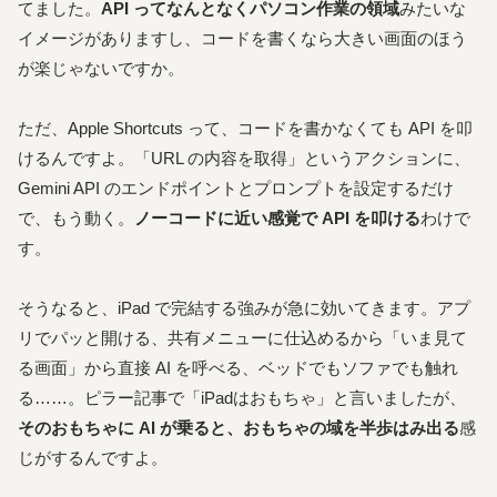
てました。
API ってなんとなくパソコン作業の領域
みたいな
イメージがありますし、コードを書くなら大きい画面のほう
が楽じゃないですか。
ただ、Apple Shortcuts って、コードを書かなくても API を叩
けるんですよ。「URL の内容を取得」というアクションに、
Gemini API のエンドポイントとプロンプトを設定するだけ
で、もう動く。
ノーコードに近い感覚で API を叩ける
わけで
す。
そうなると、iPad で完結する強みが急に効いてきます。アプ
リでパッと開ける、共有メニューに仕込めるから「いま見て
る画面」から直接 AI を呼べる、ベッドでもソファでも触れ
る……。ピラー記事で「iPadはおもちゃ」と言いましたが、
そのおもちゃに AI が乗ると、おもちゃの域を半歩はみ出る
感
じがするんですよ。