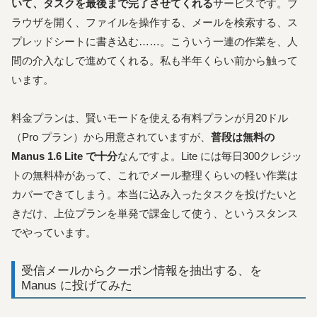
いて、タスクを最後まで完了させてくれる
サービスです。ブ
ラウザを開く、ファイルを操作する、メールを検索する、ス
プレッドシートに書き込む……。こういう一連の作業を、人
間の介入なしで進めてくれる。私も半年くらい前から触って
います。
料金プランは、賢いモードを使える有料プランが月20ドル
（Pro プラン）から用意されていますが、
普段は無料の
Manus 1.6 Lite で十分
なんですよ。Lite には毎日300クレジッ
トの無料枠があって、これでメール整理くらいの軽い作業は
カバーできてしまう。本当に込み入ったタスクを投げたいと
きだけ、上位プランを単発で課金して使う、というスタンス
でやっています。
受信メールからクーポン情報を抽出する、を
Manus に投げてみた