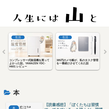
生活
生活
タ
コンプレッサー式除湿機を買って
385円のメモ帳が、私のタスク管理
iPad
よかった話。YAMAZEN YDC-
を一番続けさせてくれた話
べ。mi
H601 レビュー
しては
本
【読書感想】「ぼくたちは習慣
本