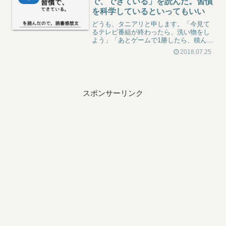
で、できている」を読んだ。習慣
を科学しているといってもいい
どうも、タニアリと申します。「今見て
るテレビ番組が終わったら、洗い物をし
よう」「あとゲームで1勝したら、積んで
る本を読もう」「30分後に、勉強をはじ
2018.07.25
めよう」僕は何回同じ過ちを繰り返せば
気が済むのか。この出来もしないToDoの
せいで、眠りにつ...
スポンサーリンク