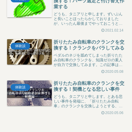
換する！パーツ選定と付け替え作
業する
どうも、タニアリと申します。ずいぶん
と長いことほったらかしておりました
が、いったん最後までやっておこうとい
うことでね、そもそもなんで自転車のペ
2021.02.14
ダル部分と言いますか、ギアの部分と言
いますか、詰まるところクランクを交換
折りたたみ自転車のクランクを交
するんだっていう話じゃない...
体験談
換する！クランクをバラしてみる
ペダルのネジを舐めてしまった折りたた
み自転車のクランクを、知識ゼロの素人
が自力で交換してみます。この記事はま
ず『バラす』編。専用工具セット選びか
2020.05.08
ら、固着したクランクの外し方、つまず
いた点まで実況します。自転車屋に出す
折りたたみ自転車のクランクを交
前に自分でやってみたい人へ。
体験談
換する！契機となる悲しい事件
どうも、タニアリと申します。とある悲
しい事件を発端に、「折りたたみ自転
車」のクランクを交換しようとする、ま
ったくの初心者によるクランク交換備忘
2020.05.06
録。確実に自転車屋さんに任せた方が安
く上がるだろうと思うのですが、好奇心
には打ち勝つことはできませ...