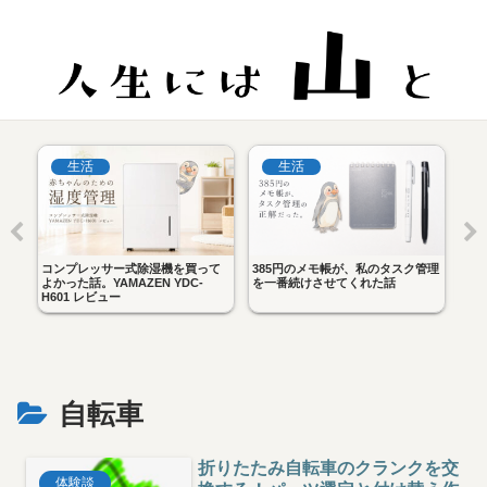
生活
生活
｜
コンプレッサー式除湿機を買って
385円のメモ帳が、私のタスク管理
iP
に
よかった話。YAMAZEN YDC-
を一番続けさせてくれた話
べ。
H601 レビュー
し
自転車
折りたたみ自転車のクランクを交
体験談